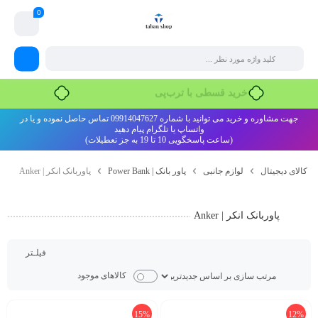
0
خرید قسطی با ترب‌پی
جهت مشاوره و خرید می توانید با شماره 09914047627 تماس حاصل نموده و یا در
واتساپ یا تلگرام پیام دهید
(ساعت پاسخگویی 10 تا 19 به جز تعطیلات)
کالای دیجیتال
لوازم جانبی
پاور بانک | Power Bank
پاوربانک انکر | Anker
پاوربانک انکر | Anker
فیلـتر
کالاهای موجود
15%
12%