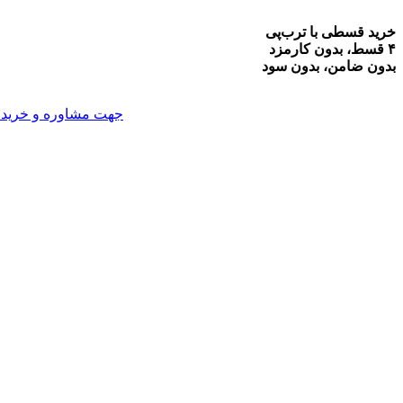
خرید قسطی با ترب‌پی
۴ قسط، بدون کارمزد
بدون ضامن، بدون سود
جهت مشاوره و خرید می توانید با شماره 09914047627 تما