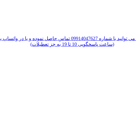
س حاصل نموده و یا در واتساپ یا تلگرام پیام دهید
(ساعت پاسخگویی 10 تا 19 به جز تعطیلات)