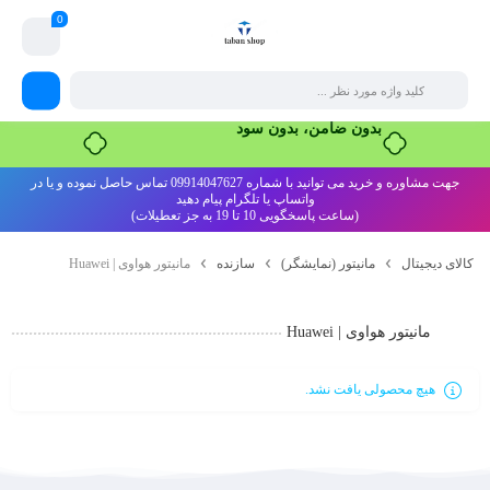
0
بدون ضامن، بدون سود
جهت مشاوره و خرید می توانید با شماره 09914047627 تماس حاصل نموده و یا در
واتساپ یا تلگرام پیام دهید
(ساعت پاسخگویی 10 تا 19 به جز تعطیلات)
کالای دیجیتال
مانیتور (نمایشگر)
سازنده
مانیتور هواوی | Huawei
مانیتور هواوی | Huawei
هیچ محصولی یافت نشد.