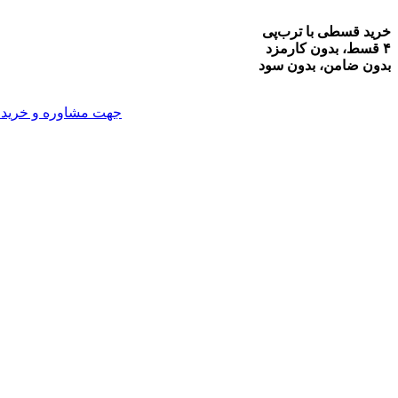
خرید قسطی با ترب‌پی
۴ قسط، بدون کارمزد
بدون ضامن، بدون سود
جهت مشاوره و خرید می توانید با شماره 09914047627 تما