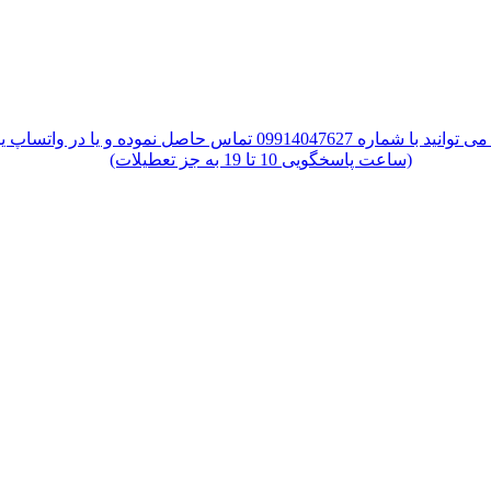
س حاصل نموده و یا در واتساپ یا تلگرام پیام دهید
(ساعت پاسخگویی 10 تا 19 به جز تعطیلات)