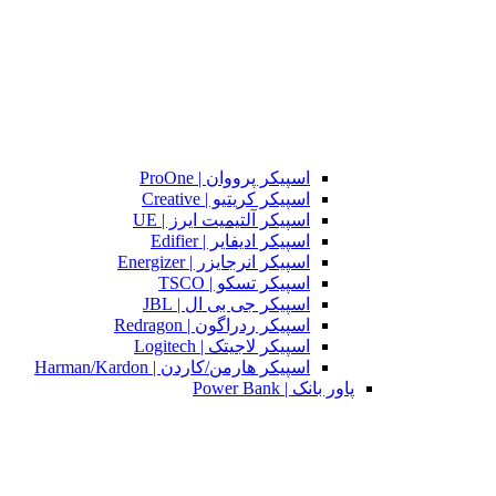
اسپیکر پرووان | ProOne
اسپیکر کریتیو | Creative
اسپیکر آلتیمیت ایرز | UE
اسپیکر ادیفایر | Edifier
اسپیکر انرجایزر | Energizer
اسپیکر تسکو | TSCO
اسپیکر جی بی ال | JBL
اسپیکر ردراگون | Redragon
اسپیکر لاجیتک | Logitech
اسپیکر هارمن/کاردن | Harman/Kardon
پاور بانک | Power Bank