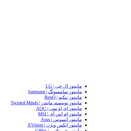
مانیتور ال جی | LG
مانیتور سامسونگ | Samsung
مانیتور بنکیو | BenQ
مانیتور توییستد مایندز | Twisted Minds
مانیتور ای او سی | AOC
مانیتور ام اس آی | MSI
مانیتور ایسوس | Asus
مانیتور ایکس ویژن | XVision
مانیتور جی پلاس | GPlus