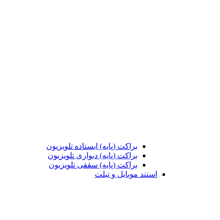
براکت (پایه) ایستاده تلویزیون
براکت (پایه) دیواری تلویزیون
براکت (پایه) سقفی تلویزیون
استند موبایل و تبلت