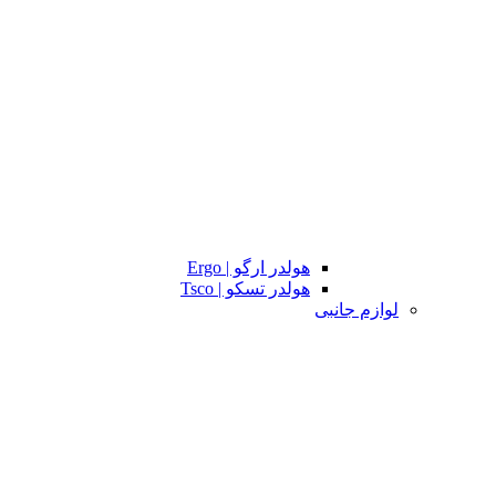
هولدر ارگو | Ergo
هولدر تسکو | Tsco
لوازم جانبی