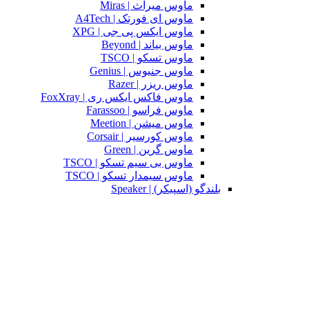
ماوس میراث | Miras
ماوس ای فورتک | A4Tech
ماوس ایکس پی جی | XPG
ماوس بیاند | Beyond
ماوس تسکو | TSCO
ماوس جنیوس | Genius
ماوس ریزر | Razer
ماوس فاکس ایکس ری | FoxXray
ماوس فراسو | Farassoo
ماوس میشن | Meetion
ماوس کورسیر | Corsair
ماوس گرین | Green
ماوس بی سیم تسکو | TSCO
ماوس سیمدار تسکو | TSCO
بلندگو (اسپیکر) | Speaker