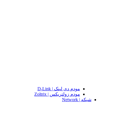
مودم دی لینک | D-Link
مودم زولتریکس | Zoltrix
شبکه | Network