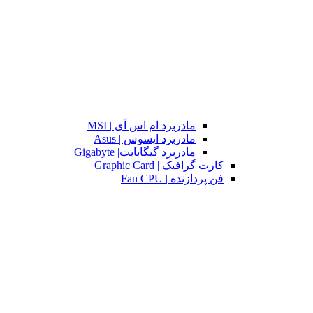
مادربرد ام اس آی | MSI
مادربرد ایسوس | Asus
مادربرد گیگابایت| Gigabyte
کارت گرافیک | Graphic Card
فن پردازنده | Fan CPU