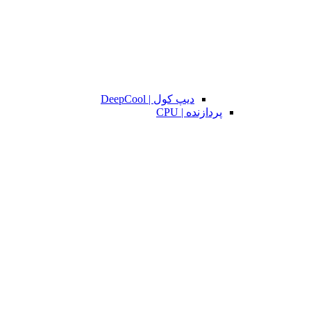
دیپ کول | DeepCool
پردازنده | CPU