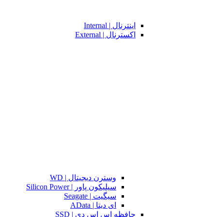
اینترنال | Internal
اکسترنال | External
وسترن دیجیتال | WD
سیلیکون پاور | Silicon Power
سیگیت | Seagate
ای دیتا | AData
حافظه اس اس دی | SSD