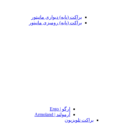
براکت (پایه) دیواری مانیتور
براکت (پایه) رومیزی مانیتور
ارگو | Ergo
آرمولند | Armoland
براکت تلویزیون