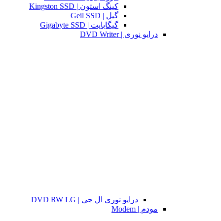
کینگ استون | Kingston SSD
گیل | Geil SSD
گیگابایت | Gigabyte SSD
درایو نوری | DVD Writer
درایو نوری ال جی | DVD RW LG
مودم | Modem