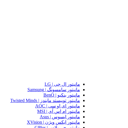
مانیتور ال جی | LG
مانیتور سامسونگ | Samsung
مانیتور بنکیو | BenQ
مانیتور توییستد مایندز | Twisted Minds
مانیتور ای او سی | AOC
مانیتور ام اس آی | MSI
مانیتور ایسوس | Asus
مانیتور ایکس ویژن | XVision
مانیتور جی پلاس | GPlus