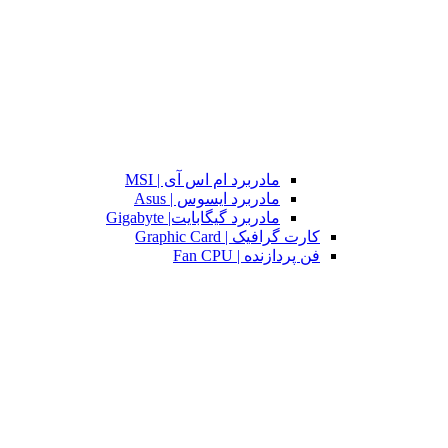
مادربرد ام اس آی | MSI
مادربرد ایسوس | Asus
مادربرد گیگابایت| Gigabyte
کارت گرافیک | Graphic Card
فن پردازنده | Fan CPU