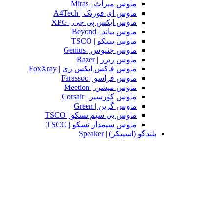
ماوس میراث | Miras
ماوس ای فورتک | A4Tech
ماوس ایکس پی جی | XPG
ماوس بیاند | Beyond
ماوس تسکو | TSCO
ماوس جنیوس | Genius
ماوس ریزر | Razer
ماوس فاکس ایکس ری | FoxXray
ماوس فراسو | Farassoo
ماوس میشن | Meetion
ماوس کورسیر | Corsair
ماوس گرین | Green
ماوس بی سیم تسکو | TSCO
ماوس سیمدار تسکو | TSCO
بلندگو (اسپیکر) | Speaker