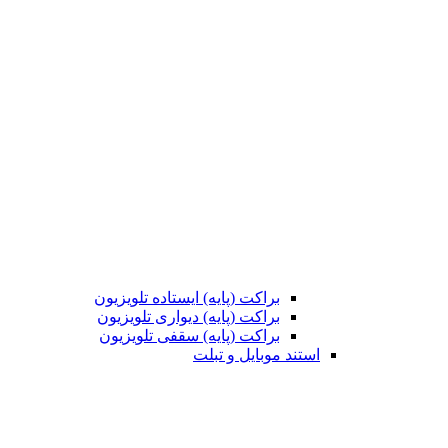
براکت (پایه) ایستاده تلویزیون
براکت (پایه) دیواری تلویزیون
براکت (پایه) سقفی تلویزیون
استند موبایل و تبلت