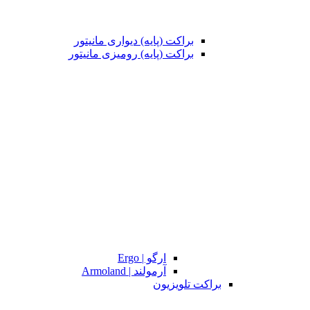
براکت (پایه) دیواری مانیتور
براکت (پایه) رومیزی مانیتور
ارگو | Ergo
آرمولند | Armoland
براکت تلویزیون