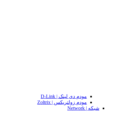
مودم دی لینک | D-Link
مودم زولتریکس | Zoltrix
شبکه | Network