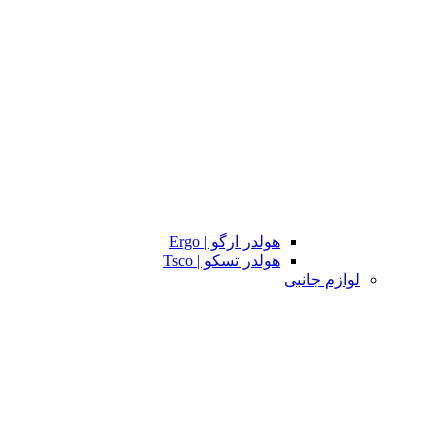
هولدر ارگو | Ergo
هولدر تسکو | Tsco
لوازم جانبی