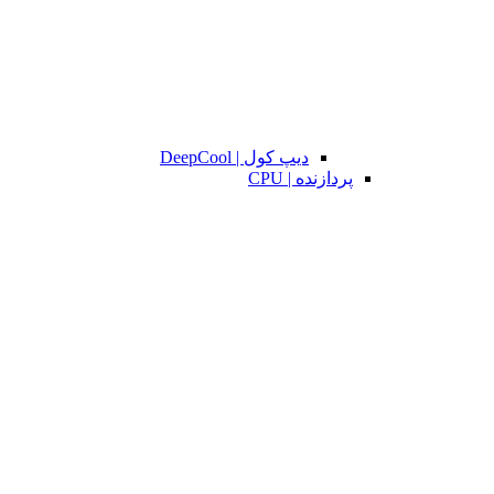
دیپ کول | DeepCool
پردازنده | CPU