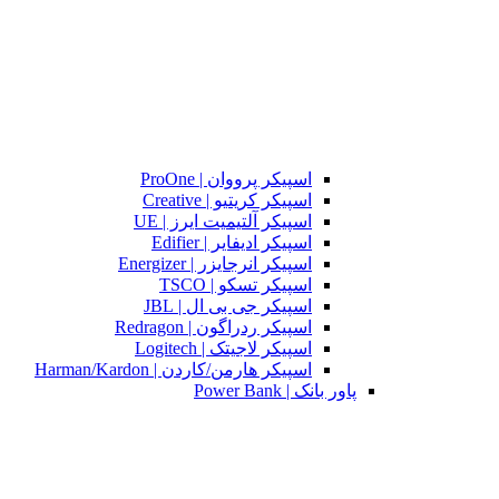
اسپیکر پرووان | ProOne
اسپیکر کریتیو | Creative
اسپیکر آلتیمیت ایرز | UE
اسپیکر ادیفایر | Edifier
اسپیکر انرجایزر | Energizer
اسپیکر تسکو | TSCO
اسپیکر جی بی ال | JBL
اسپیکر ردراگون | Redragon
اسپیکر لاجیتک | Logitech
اسپیکر هارمن/کاردن | Harman/Kardon
پاور بانک | Power Bank