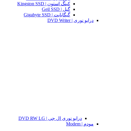
کینگ استون | Kingston SSD
گیل | Geil SSD
گیگابایت | Gigabyte SSD
درایو نوری | DVD Writer
درایو نوری ال جی | DVD RW LG
مودم | Modem