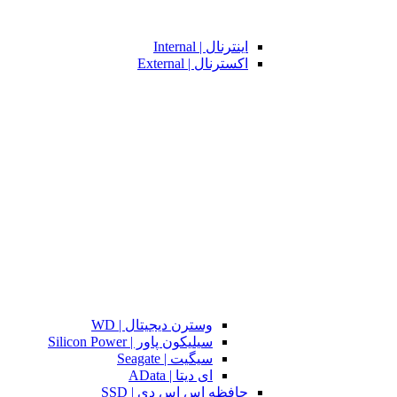
اینترنال | Internal
اکسترنال | External
وسترن دیجیتال | WD
سیلیکون پاور | Silicon Power
سیگیت | Seagate
ای دیتا | AData
حافظه اس اس دی | SSD