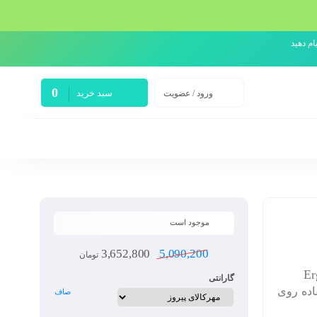
0
سبد خرید
ورود / عضویت
موجود است
3,652,800
5,090,200
تومان
گارانتی
اده روی
صاف