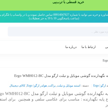
خرید قسطی با ترب‌پی
ی توانید با شماره 09914047627 تماس حاصل نموده و یا در واتساپ یا تلگرام پیام دهید
(ساعت پاسخگویی 10 تا 19 به جز تعطیلات)
ی
ارتباط با ما
درباره ما
ه نگهدارنده گوشی موبایل و تبلت ارگو مدل Ergo WMH012-BC
د
ارگو | Ergo
دسته :
استند موبایل و تبلت
,
براکت
,
هولدر ارگو | Ergo
,
کالای دیجیتال
ه نگهدارنده گوشی موبایل و تبلت ارگو مدل Ergo WMH012-BC
ع پایه نگهدارنده : مناسب برای عکاسی سلفی و همچنین برای استف
ز