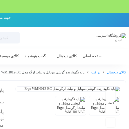
جهت مشاوره و خرید م
صفحه اصلی
کالای دیجیتال
گجت هوشمند
کالای موسیق
کالای دیجیتال
براکت
پایه نگهدارنده گوشی موبایل و تبلت ارگو مدل Ergo WMH012-BC
پای
برن
پای
نو
می