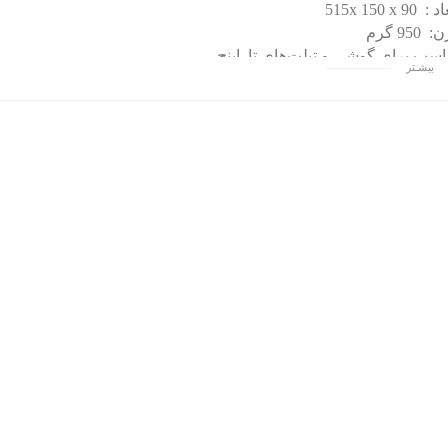
 515x 150 x 90
 950 گرم
اسب برای گوشی و تبلت‌های تا اینچ
بیشـتر
س : استیل و پلاستیک و آلومینیوم
بلیت نصب بر روی همه میزها با گیره مخصوص و تنظیم زاویه پایه
سب برای ابعاد گوشی : 6.1 تا 8 اینچ