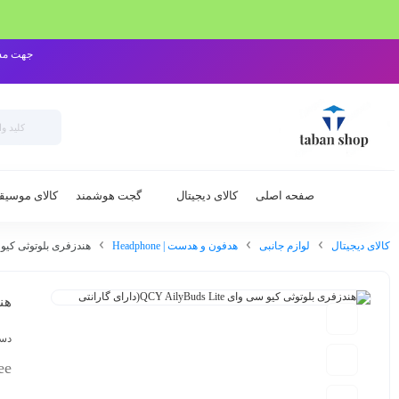
جهت مشاوره و خرید م
صفحه اصلی
کالای دیجیتال
گجت هوشمند
کالای موسیق
کالای دیجیتال
لوازم جانبی
هدفون و هدست | Headphone
هندزفری بلوتوثی کیو سی وای AilyBuds Lite
هندزف
دست
ee