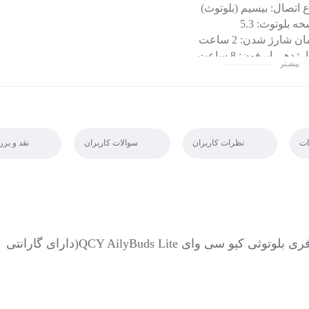
ع اتصال: بیسیم (بلوتوث)
ه بلوتوث: 5.3
ن شارژ شدن: 2 ساعت
ژدهی ایرفون: 8 ساعت
بیشـتر
ژدهی کیس: 20 ساعت
 زمان شارژ شدن: 2 ساعت
ای بسیار با کیفیت
م وزن هر گوشی
رای سری اضافه و کابل شارژ
ت
نظرات کاربران
سوالات کاربران
نقد و بر
رای قابلیت رد و پاسخ به تماس
رای قابلیت پخش و توقف موسیقی
ر با Android|ios
یبانی از فناوری ENC
وتوثی کیو سی وای QCY AilyBuds Lite(دارای گارانتی