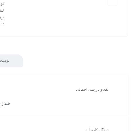
نو
نسخ
زما
شار
شار
مدت
صد
وزن: 4 گر
دا
توضیحا
دا
دا
سازگا
پشت
نقد و بررسی اجمالی
هندزفری بل
دیدگاه کاربران