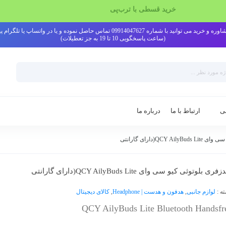
خرید قسطی با ترب‌پی
ی توانید با شماره 09914047627 تماس حاصل نموده و یا در واتساپ یا تلگرام پیام دهید
(ساعت پاسخگویی 10 تا 19 به جز تعطیلات)
ی
ارتباط با ما
درباره ما
QCY (دارای گارانتی
ری بلوتوثی کیو سی وای QCY AilyBuds Lite(دارای گارانتی
ه :
لوازم جانبی
,
هدفون و هدست | Headphone
,
کالای دیجیتال
QCY AilyBuds Lite Bluetooth Handsfr