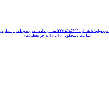
س حاصل نموده و یا در واتساپ یا تلگرام پیام دهید
(ساعت پاسخگویی 10 تا 19 به جز تعطیلات)