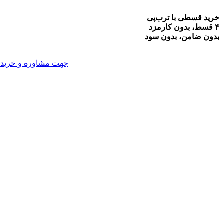
خرید قسطی با ترب‌پی
۴ قسط، بدون کارمزد
بدون ضامن، بدون سود
جهت مشاوره و خرید می توانید با شماره 09914047627 تما