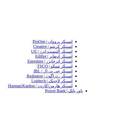
اسپیکر پرووان | ProOne
اسپیکر کریتیو | Creative
اسپیکر آلتیمیت ایرز | UE
اسپیکر ادیفایر | Edifier
اسپیکر انرجایزر | Energizer
اسپیکر تسکو | TSCO
اسپیکر جی بی ال | JBL
اسپیکر ردراگون | Redragon
اسپیکر لاجیتک | Logitech
اسپیکر هارمن/کاردن | Harman/Kardon
پاور بانک | Power Bank