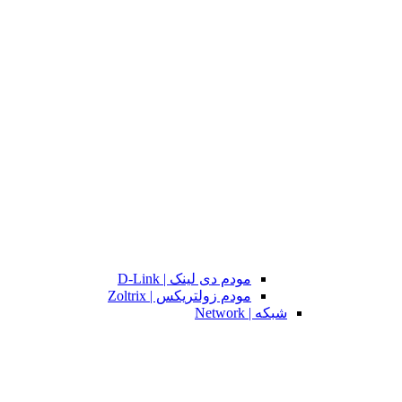
مودم دی لینک | D-Link
مودم زولتریکس | Zoltrix
شبکه | Network