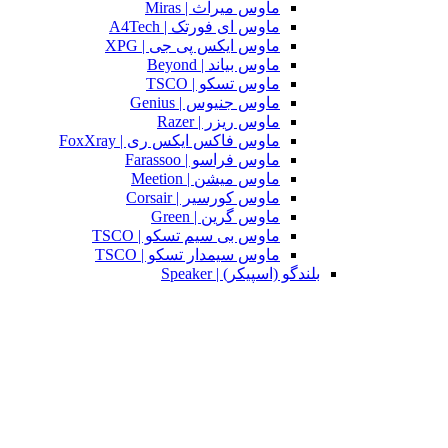
ماوس میراث | Miras
ماوس ای فورتک | A4Tech
ماوس ایکس پی جی | XPG
ماوس بیاند | Beyond
ماوس تسکو | TSCO
ماوس جنیوس | Genius
ماوس ریزر | Razer
ماوس فاکس ایکس ری | FoxXray
ماوس فراسو | Farassoo
ماوس میشن | Meetion
ماوس کورسیر | Corsair
ماوس گرین | Green
ماوس بی سیم تسکو | TSCO
ماوس سیمدار تسکو | TSCO
بلندگو (اسپیکر) | Speaker