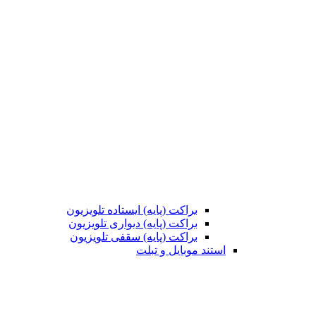
براکت (پایه) ایستاده تلویزیون
براکت (پایه) دیواری تلویزیون
براکت (پایه) سقفی تلویزیون
استند موبایل و تبلت