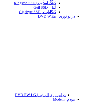
کینگ استون | Kingston SSD
گیل | Geil SSD
گیگابایت | Gigabyte SSD
درایو نوری | DVD Writer
درایو نوری ال جی | DVD RW LG
مودم | Modem