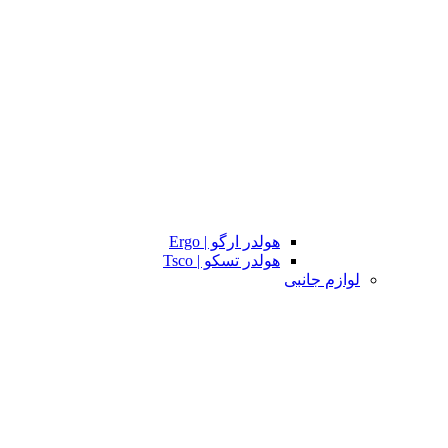
هولدر ارگو | Ergo
هولدر تسکو | Tsco
لوازم جانبی