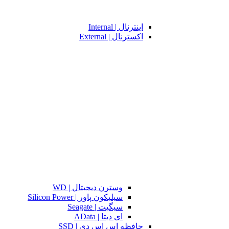
اینترنال | Internal
اکسترنال | External
وسترن دیجیتال | WD
سیلیکون پاور | Silicon Power
سیگیت | Seagate
ای دیتا | AData
حافظه اس اس دی | SSD