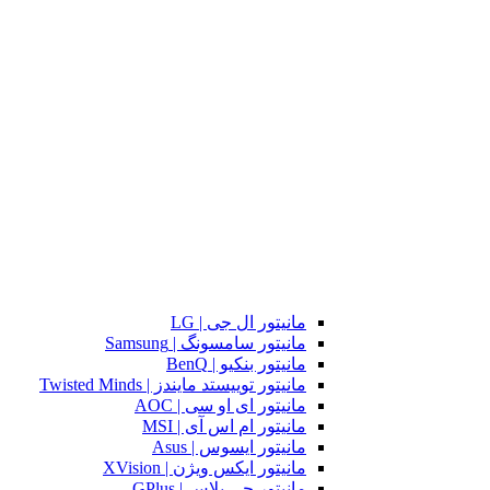
مانیتور ال جی | LG
مانیتور سامسونگ | Samsung
مانیتور بنکیو | BenQ
مانیتور توییستد مایندز | Twisted Minds
مانیتور ای او سی | AOC
مانیتور ام اس آی | MSI
مانیتور ایسوس | Asus
مانیتور ایکس ویژن | XVision
مانیتور جی پلاس | GPlus