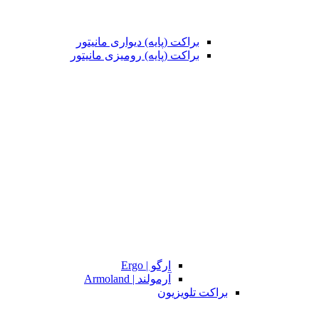
براکت (پایه) دیواری مانیتور
براکت (پایه) رومیزی مانیتور
ارگو | Ergo
آرمولند | Armoland
براکت تلویزیون