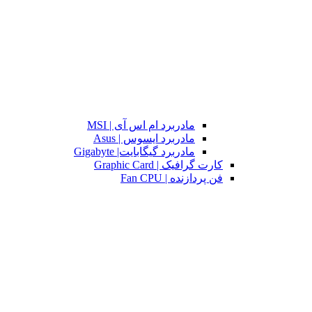
مادربرد ام اس آی | MSI
مادربرد ایسوس | Asus
مادربرد گیگابایت| Gigabyte
کارت گرافیک | Graphic Card
فن پردازنده | Fan CPU