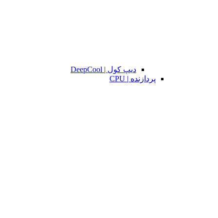
دیپ کول | DeepCool
پردازنده | CPU