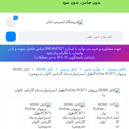
0
جهت مشاوره و خرید می توانید با شماره 09914047627 تماس حاصل نموده و یا در
واتساپ یا تلگرام پیام دهید
(ساعت پاسخگویی 10 تا 19 به جز تعطیلات)
کالای دیجیتال
لوازم جانبی
کابل و تبدیل
کابل HDMI
کابل HDMI
پرووان ProOne PCH71طول 3متر(دوازده ماه گارانتی کاوان سرویس)