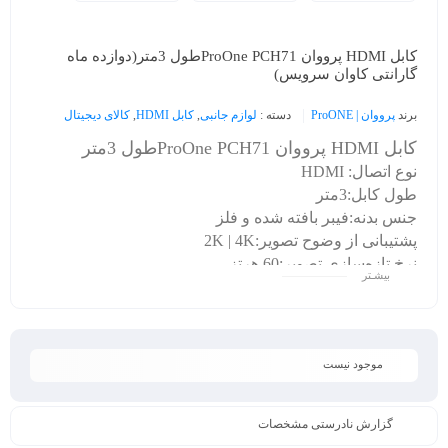
کابل HDMI پرووان ProOne PCH71طول 3متر(دوازده ماه
گارانتی کاوان سرویس)
برند
پرووان | ProONE
دسته :
لوازم جانبی
,
کابل HDMI
,
کالای دیجیتال
کابل HDMI پرووان ProOne PCH71طول 3متر
نوع اتصال: HDMI
طول کابل:3متر
جنس بدنه:فیبر بافته شده و فلز
پشتیبانی از وضوح تصویر
:2K | 4K
ن
رخ تازه‌سازی تصویر
:60 هرتز
بیشـتر
سرعت انتقال دیتا
:18 گیگابایت بر ثانیه
موجود نیست
گزارش نادرستی مشخصات