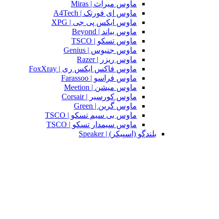
ماوس میراث | Miras
ماوس ای فورتک | A4Tech
ماوس ایکس پی جی | XPG
ماوس بیاند | Beyond
ماوس تسکو | TSCO
ماوس جنیوس | Genius
ماوس ریزر | Razer
ماوس فاکس ایکس ری | FoxXray
ماوس فراسو | Farassoo
ماوس میشن | Meetion
ماوس کورسیر | Corsair
ماوس گرین | Green
ماوس بی سیم تسکو | TSCO
ماوس سیمدار تسکو | TSCO
بلندگو (اسپیکر) | Speaker