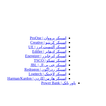
اسپیکر پرووان | ProOne
اسپیکر کریتیو | Creative
اسپیکر آلتیمیت ایرز | UE
اسپیکر ادیفایر | Edifier
اسپیکر انرجایزر | Energizer
اسپیکر تسکو | TSCO
اسپیکر جی بی ال | JBL
اسپیکر ردراگون | Redragon
اسپیکر لاجیتک | Logitech
اسپیکر هارمن/کاردن | Harman/Kardon
پاور بانک | Power Bank