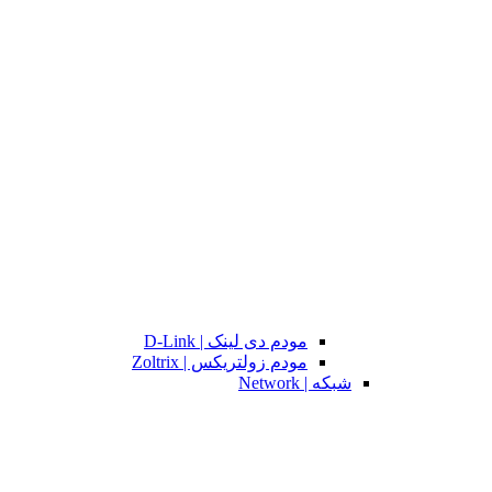
مودم دی لینک | D-Link
مودم زولتریکس | Zoltrix
شبکه | Network