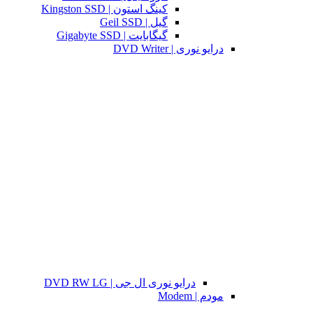
کینگ استون | Kingston SSD
گیل | Geil SSD
گیگابایت | Gigabyte SSD
درایو نوری | DVD Writer
درایو نوری ال جی | DVD RW LG
مودم | Modem