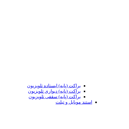
براکت (پایه) ایستاده تلویزیون
براکت (پایه) دیواری تلویزیون
براکت (پایه) سقفی تلویزیون
استند موبایل و تبلت