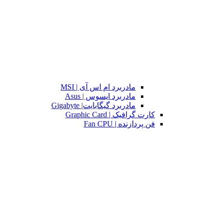
مادربرد ام اس آی | MSI
مادربرد ایسوس | Asus
مادربرد گیگابایت| Gigabyte
کارت گرافیک | Graphic Card
فن پردازنده | Fan CPU