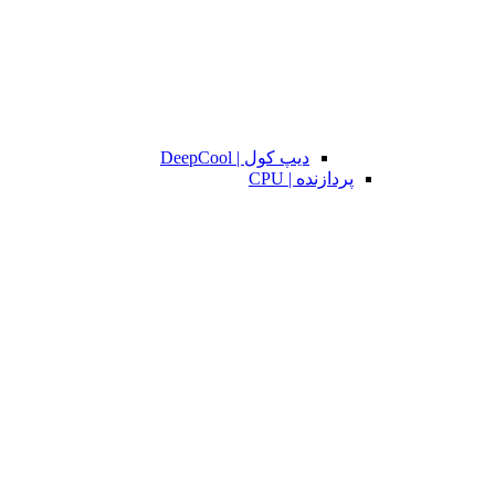
دیپ کول | DeepCool
پردازنده | CPU