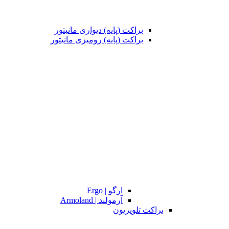
براکت (پایه) دیواری مانیتور
براکت (پایه) رومیزی مانیتور
ارگو | Ergo
آرمولند | Armoland
براکت تلویزیون