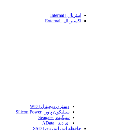
اینترنال | Internal
اکسترنال | External
وسترن دیجیتال | WD
سیلیکون پاور | Silicon Power
سیگیت | Seagate
ای دیتا | AData
حافظه اس اس دی | SSD