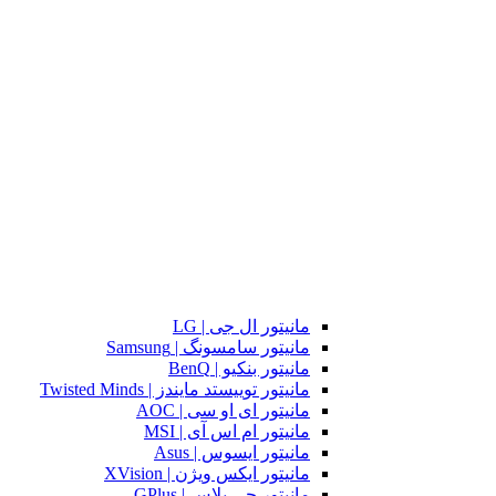
مانیتور ال جی | LG
مانیتور سامسونگ | Samsung
مانیتور بنکیو | BenQ
مانیتور توییستد مایندز | Twisted Minds
مانیتور ای او سی | AOC
مانیتور ام اس آی | MSI
مانیتور ایسوس | Asus
مانیتور ایکس ویژن | XVision
مانیتور جی پلاس | GPlus