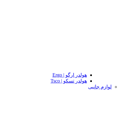
هولدر ارگو | Ergo
هولدر تسکو | Tsco
لوازم جانبی