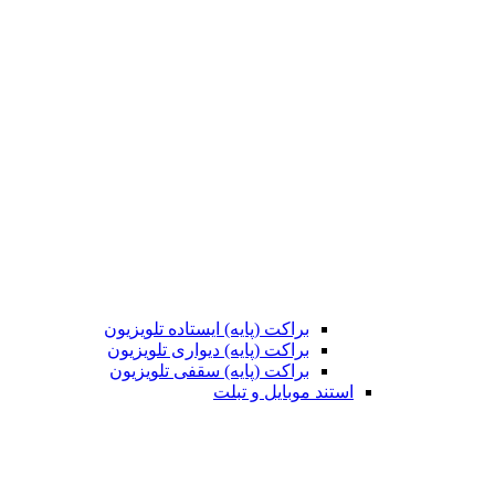
براکت (پایه) ایستاده تلویزیون
براکت (پایه) دیواری تلویزیون
براکت (پایه) سقفی تلویزیون
استند موبایل و تبلت