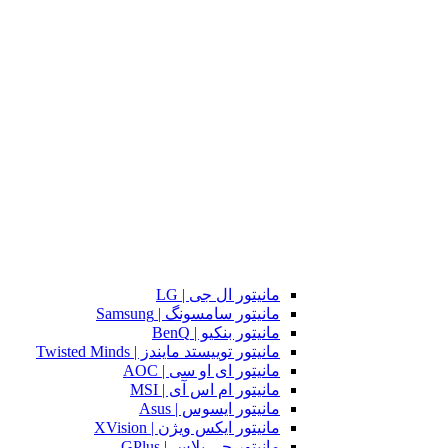
مانیتور ال جی | LG
مانیتور سامسونگ | Samsung
مانیتور بنکیو | BenQ
مانیتور توییستد مایندز | Twisted Minds
مانیتور ای او سی | AOC
مانیتور ام اس آی | MSI
مانیتور ایسوس | Asus
مانیتور ایکس ویژن | XVision
مانیتور جی پلاس | GPlus