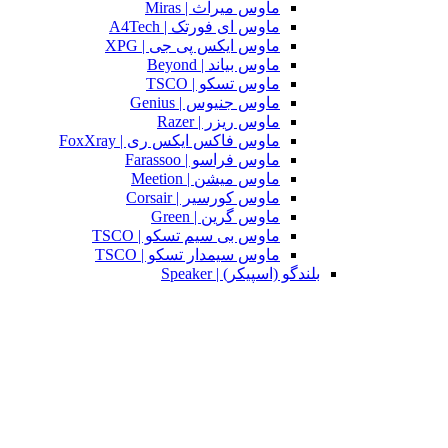
ماوس میراث | Miras
ماوس ای فورتک | A4Tech
ماوس ایکس پی جی | XPG
ماوس بیاند | Beyond
ماوس تسکو | TSCO
ماوس جنیوس | Genius
ماوس ریزر | Razer
ماوس فاکس ایکس ری | FoxXray
ماوس فراسو | Farassoo
ماوس میشن | Meetion
ماوس کورسیر | Corsair
ماوس گرین | Green
ماوس بی سیم تسکو | TSCO
ماوس سیمدار تسکو | TSCO
بلندگو (اسپیکر) | Speaker