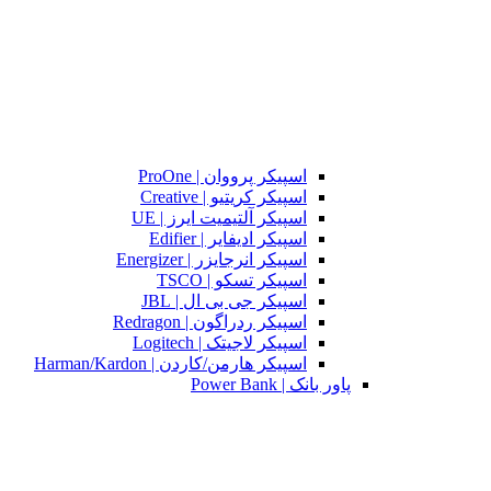
اسپیکر پرووان | ProOne
اسپیکر کریتیو | Creative
اسپیکر آلتیمیت ایرز | UE
اسپیکر ادیفایر | Edifier
اسپیکر انرجایزر | Energizer
اسپیکر تسکو | TSCO
اسپیکر جی بی ال | JBL
اسپیکر ردراگون | Redragon
اسپیکر لاجیتک | Logitech
اسپیکر هارمن/کاردن | Harman/Kardon
پاور بانک | Power Bank