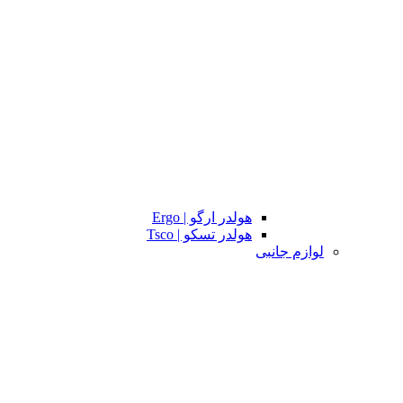
هولدر ارگو | Ergo
هولدر تسکو | Tsco
لوازم جانبی