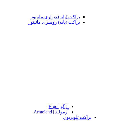
براکت (پایه) دیواری مانیتور
براکت (پایه) رومیزی مانیتور
ارگو | Ergo
آرمولند | Armoland
براکت تلویزیون