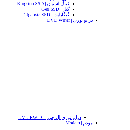
کینگ استون | Kingston SSD
گیل | Geil SSD
گیگابایت | Gigabyte SSD
درایو نوری | DVD Writer
درایو نوری ال جی | DVD RW LG
مودم | Modem