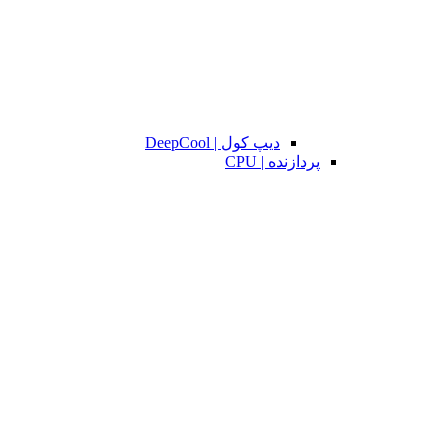
دیپ کول | DeepCool
پردازنده | CPU