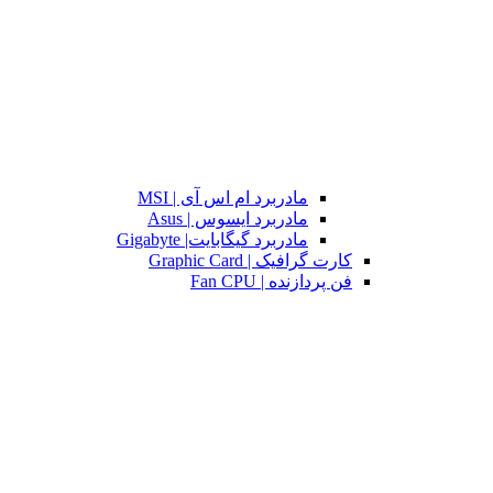
مادربرد ام اس آی | MSI
مادربرد ایسوس | Asus
مادربرد گیگابایت| Gigabyte
کارت گرافیک | Graphic Card
فن پردازنده | Fan CPU