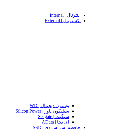
اینترنال | Internal
اکسترنال | External
وسترن دیجیتال | WD
سیلیکون پاور | Silicon Power
سیگیت | Seagate
ای دیتا | AData
حافظه اس اس دی | SSD