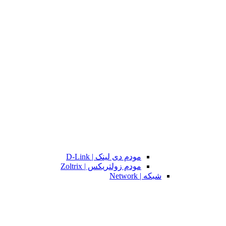
مودم دی لینک | D-Link
مودم زولتریکس | Zoltrix
شبکه | Network