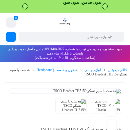
بدون ضامن، بدون سود
0
جهت مشاوره و خرید می توانید با شماره 09914047627 تماس حاصل نموده و یا در
واتساپ یا تلگرام پیام دهید
(ساعت پاسخگویی 10 تا 19 به جز تعطیلات)
کالای دیجیتال
لوازم جانبی
هدفون و هدست | Headphone
هدست با سیم
تسکو TSCO Headset TH5159
هدست با سیم تسکو TSCO Headset TH5159