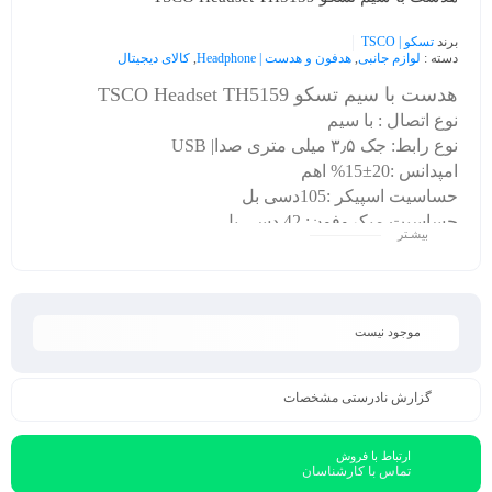
برند
تسکو | TSCO
دسته :
لوازم جانبی
,
هدفون و هدست | Headphone
,
کالای دیجیتال
هدست با سیم تسکو TSCO Headset TH5159
نوع اتصال : با سیم
نوع رابط:
جک ۳٫۵ میلی متری صدا| USB
امپدانس :20±15% اهم
حساسیت اسپیکر :105دسی بل
حساسیت میکروفون: 42 دسی بل
بیشـتر
محدوده فرکانس:20Hz-20KHz
نور پردازی: RGB
موجود نیست
گزارش نادرستی مشخصات
ارتباط با فروش
تماس با کارشناسان